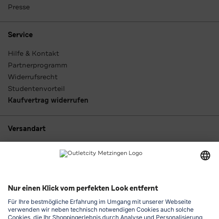
Presse
Service
Hilfe & Kontakt
Partnerprogramm
Widerrufsrecht
Studentenvorteil
Kaufvertrag widerrufen
Versandart
Zahlungsarten