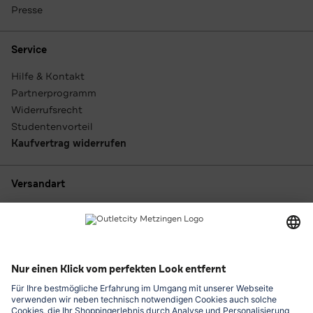
Presse
Service
Hilfe & Kontakt
Partnerprogramm
Widerrufsrecht
Studentenvorteil
Kaufvertrag widerrufen
Versandart
Zahlungsarten