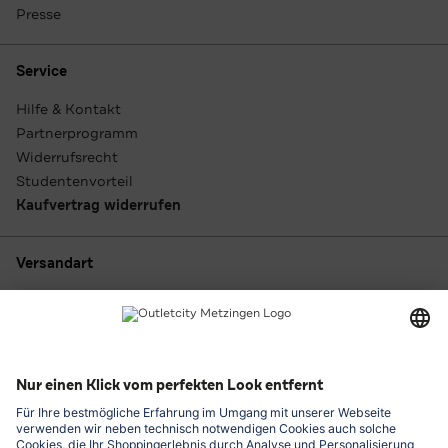
Presse
Service
Hilfe & Kontakt
Partnerprogramm
Widerrufsrecht
Studentenvorteil
Kaufvertrag widerrufen
Versandart
Zahlungsarten