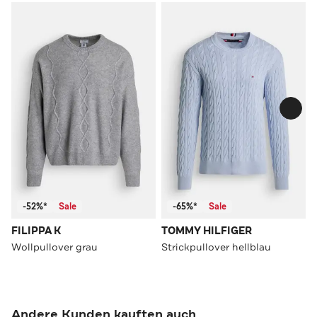
-52%*
Sale
-65%*
Sale
FILIPPA K
TOMMY HILFIGER
Wollpullover grau
Strickpullover hellblau
Andere Kunden kauften auch