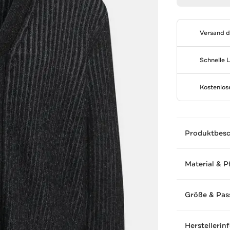
Versand 
Schnelle 
Kostenlo
Produktbes
Material & P
Größe & Pas
Herstellerin