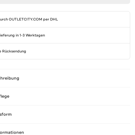
durch
OUTLETCITY.COM
per DHL
Lieferung in 1-3 Werktagen
se Rücksendung
chreibung
flege
sform
formationen