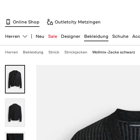
Online Shop
Outletcity Metzingen
Herren
Neu
Sale
Designer
Bekleidung
Schuhe
Acc
Abteilung ändern, ausgewählt:
Herren
Bekleidung
Strick
Strickjacken
Wollmix-Jacke schwarz