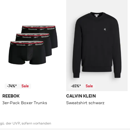
-74%*
Sale
-65%*
Sale
REEBOK
CALVIN KLEIN
3er-Pack Boxer Trunks
Sweatshirt schwarz
ggü. der UVP, sofern vorhanden