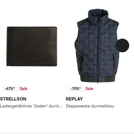
-67%*
Sale
-79%*
Sale
STRELLSON
REPLAY
Ledergeldbörse 'Jaden' dunkelbraun
Steppweste dunkelblau