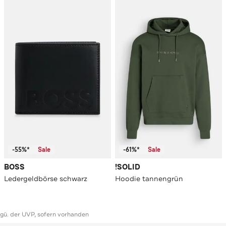
-55%*
Sale
-61%*
Sale
BOSS
!SOLID
Ledergeldbörse schwarz
Hoodie tannengrün
ggü. der UVP, sofern vorhanden