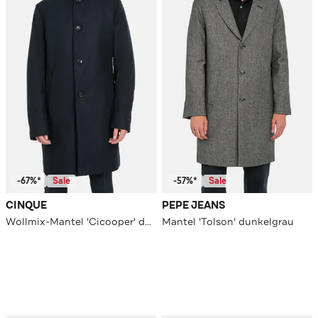
-67%*
Sale
-57%*
Sale
CINQUE
PEPE JEANS
Wollmix-Mantel 'Cicooper' dunkelblau
Mantel 'Tolson' dunkelgrau