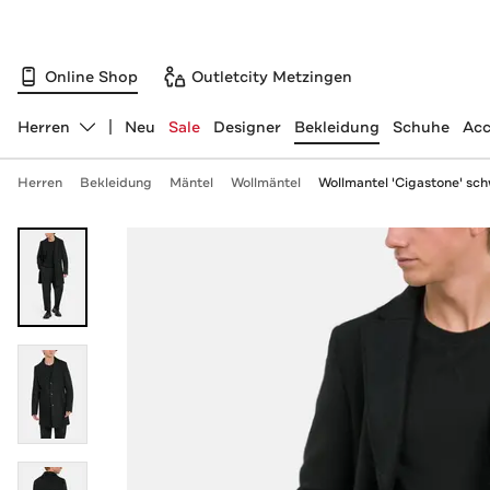
Online Shop
Outletcity Metzingen
Herren
Neu
Sale
Designer
Bekleidung
Schuhe
Acc
Abteilung ändern, ausgewählt:
Herren
Bekleidung
Mäntel
Wollmäntel
Wollmantel 'Cigastone' sc