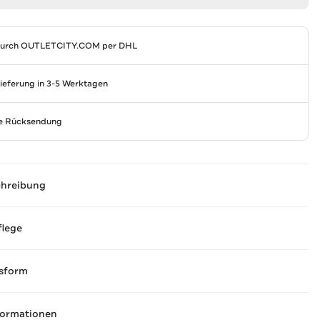
durch
OUTLETCITY.COM
per DHL
Lieferung in 3-5 Werktagen
se Rücksendung
chreibung
flege
sform
formationen