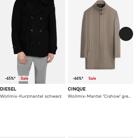
-65%*
Sale
-66%*
Sale
DIESEL
CINQUE
Wollmix-Kurzmantel schwarz
Wollmix-Mantel 'Cishow' graubraun