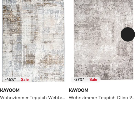
-45%*
Sale
-57%*
Sale
KAYOOM
KAYOOM
Wohnzimmer Teppich Webteppich Sail 700
Wohnzimmer Teppich Olivo 923 in taupe