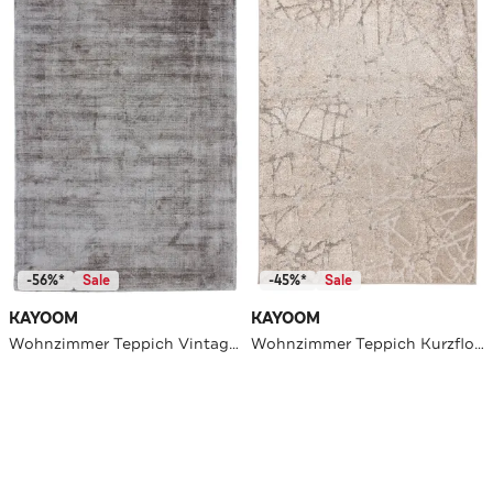
-56%*
Sale
-45%*
Sale
KAYOOM
KAYOOM
Wohnzimmer Teppich Vintage Teppich My Raaja 230
Wohnzimmer Teppich Kurzflorteppich Catcher 125 in silber - beige