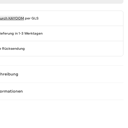
durch
KAYOOM
per GLS
Lieferung in 1-3 Werktagen
se Rücksendung
chreibung
formationen