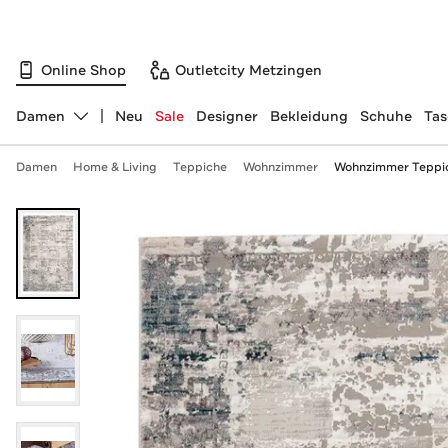
Online Shop
Outletcity Metzingen
Damen
Neu
Sale
Designer
Bekleidung
Schuhe
Ta
Abteilung ändern, ausgewählt:
Damen
Home & Living
Teppiche
Wohnzimmer
Wohnzimmer Teppic