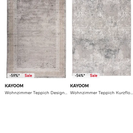
-59%*
Sale
-54%*
Sale
KAYOOM
KAYOOM
Wohnzimmer Teppich Designer Teppich Elles 215 in grau
Wohnzimmer Teppich Kurzflorteppich Stage 725 in silber