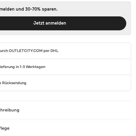
nmelden und 30-70% sparen.
Jetzt anmelden
durch
OUTLETCITY.COM
per DHL
Lieferung in 1-3 Werktagen
se Rücksendung
chreibung
flege