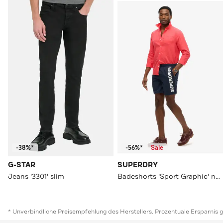
-38%*
-56%*
Sale
G-STAR
SUPERDRY
Jeans '3301' slim
Badeshorts 'Sport Graphic' navy
* Unverbindliche Preisempfehlung des Herstellers. Prozentuale Ersparnis 