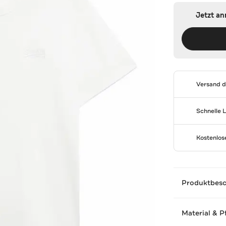
Jetzt a
Versand 
Schnelle 
Kostenlo
Produktbes
Material & P