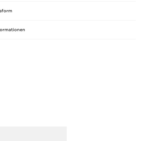
sform
formationen