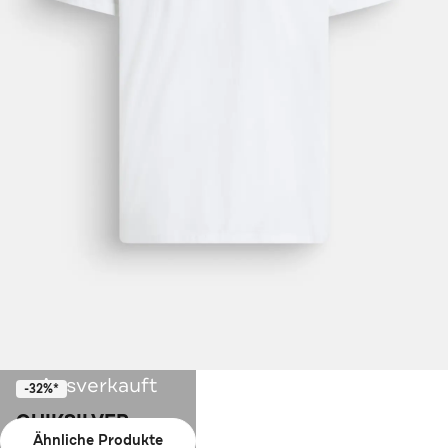
Ausverkauft
-32%*
QUIKSILVER
Ähnliche Produkte
T-Shirt weiß