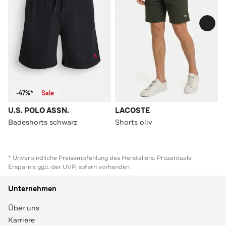
-47%*
Sale
U.S. POLO ASSN.
LACOSTE
Badeshorts schwarz
Shorts oliv
* Unverbindliche Preisempfehlung des Herstellers. Prozentuale
Ersparnis ggü. der UVP, sofern vorhanden
Unternehmen
Über uns
Karriere