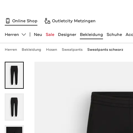
Online Shop
Outletcity Metzingen
Herren
Neu
Sale
Designer
Bekleidung
Schuhe
Acc
Abteilung ändern, ausgewählt:
Herren
Bekleidung
Hosen
Sweatpants
Sweatpants schwarz