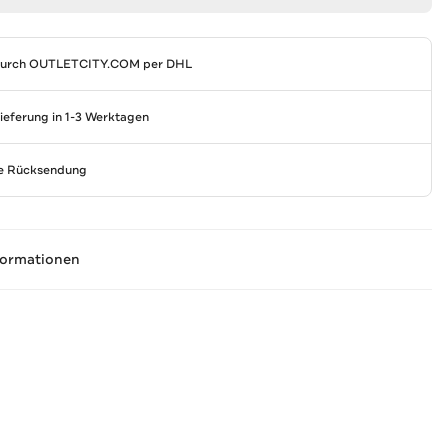
durch
OUTLETCITY.COM
per DHL
Lieferung in 1-3 Werktagen
se Rücksendung
formationen