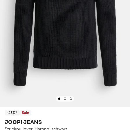
-46%*
Sale
JOOP! JEANS
Strickpullover 'Harono' schwarz