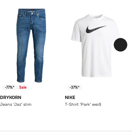
-77%*
Sale
-37%*
DRYKORN
NIKE
Jeans 'Jaz' slim
T-Shirt 'Park' weiß