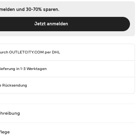
nmelden und 30-70% sparen.
Jetzt anmelden
durch
OUTLETCITY.COM
per DHL
Lieferung in 1-3 Werktagen
se Rücksendung
chreibung
flege