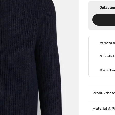
Jetzt a
Versand 
Schnelle 
Kostenlo
Produktbes
Material & P