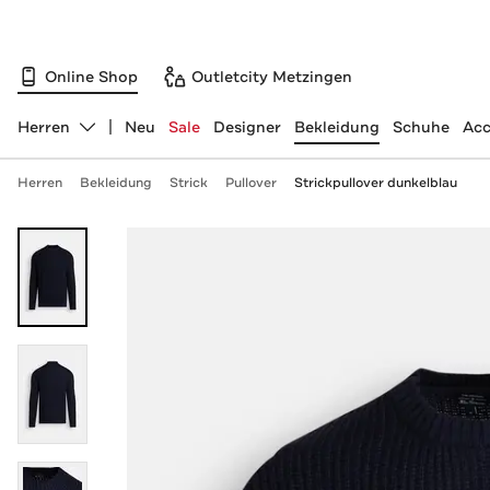
Online Shop
Outletcity Metzingen
Herren
Neu
Sale
Designer
Bekleidung
Schuhe
Acc
Abteilung ändern, ausgewählt:
Herren
Bekleidung
Strick
Pullover
Strickpullover dunkelblau