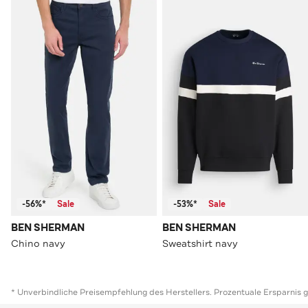
-56%*
Sale
-53%*
Sale
BEN SHERMAN
BEN SHERMAN
Chino navy
Sweatshirt navy
* Unverbindliche Preisempfehlung des Herstellers. Prozentuale Ersparnis 