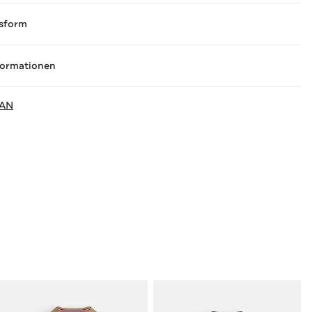
sform
formationen
AN