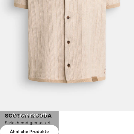
Ausverkauft
SCOTCH & SODA
Strickhemd gemustert
Ähnliche Produkte
Farbe:
beige-creme