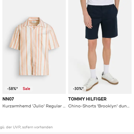
-58%*
Sale
-30%*
NN07
TOMMY HILFIGER
Kurzarmhemd 'Julio' Regular Fit
Chino-Shorts 'Brooklyn' dunkelblau
ggü. der UVP, sofern vorhanden