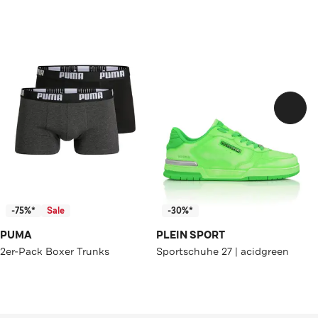
-75%*
Sale
-30%*
PUMA
PLEIN SPORT
2er-Pack Boxer Trunks
Sportschuhe 27 | acidgreen