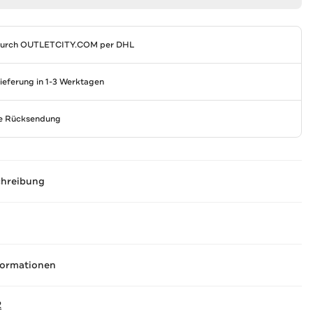
durch
OUTLETCITY.COM
per DHL
Lieferung in 1-3 Werktagen
se Rücksendung
chreibung
formationen
2