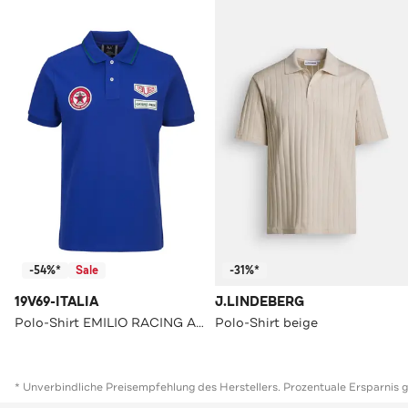
-54%*
Sale
-31%*
19V69-ITALIA
J.LINDEBERG
Polo-Shirt EMILIO RACING Azzurro
Polo-Shirt beige
* Unverbindliche Preisempfehlung des Herstellers. Prozentuale Ersparnis 