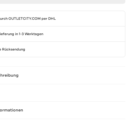
durch
OUTLETCITY.COM
per DHL
Lieferung in 1-3 Werktagen
se Rücksendung
chreibung
formationen