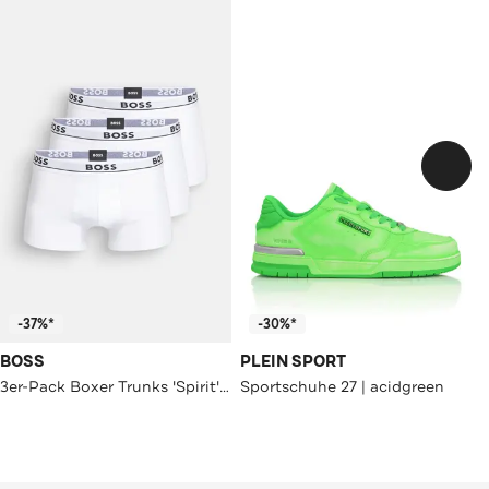
-37%*
-30%*
BOSS
PLEIN SPORT
3er-Pack Boxer Trunks 'Spirit' weiß
Sportschuhe 27 | acidgreen