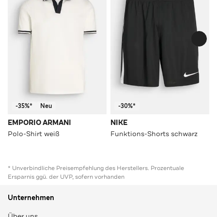
-35%*
Neu
-30%*
EMPORIO ARMANI
NIKE
Polo-Shirt weiß
Funktions-Shorts schwarz
* Unverbindliche Preisempfehlung des Herstellers. Prozentuale
Ersparnis ggü. der UVP, sofern vorhanden
Unternehmen
Über uns