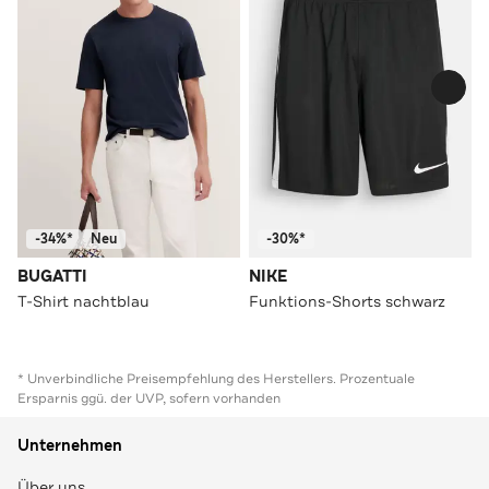
-34%*
Neu
-30%*
BUGATTI
NIKE
T-Shirt nachtblau
Funktions-Shorts schwarz
* Unverbindliche Preisempfehlung des Herstellers. Prozentuale
Ersparnis ggü. der UVP, sofern vorhanden
Unternehmen
Über uns