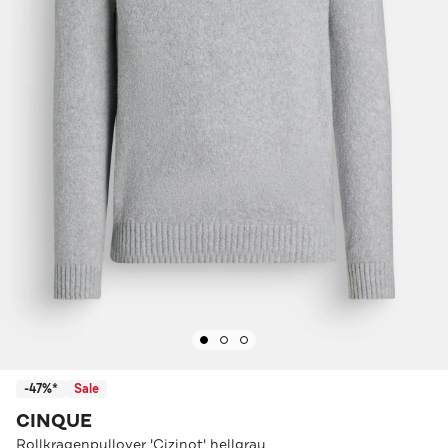
-47%*
Sale
CINQUE
Rollkragenpullover 'Cizinot' hellgrau