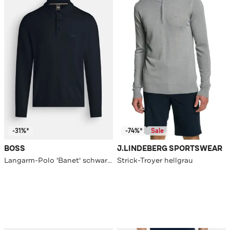
-31%*
-74%*
Sale
BOSS
J.LINDEBERG SPORTSWEAR
Langarm-Polo 'Banet' schwarzblau
Strick-Troyer hellgrau