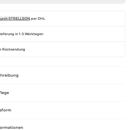
durch
STRELLSON
per DHL
Lieferung in 1-3 Werktagen
se Rücksendung
chreibung
flege
sform
formationen