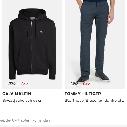
-65%*
Sale
-51%*
Sale
CALVIN KLEIN
TOMMY HILFIGER
Sweatjacke schwarz
Stoffhose 'Bleecker' dunkelblau
ggü. der UVP, sofern vorhanden