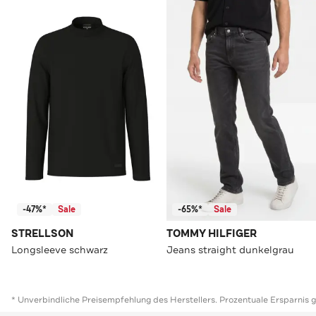
-47%*
Sale
-65%*
Sale
STRELLSON
TOMMY HILFIGER
Longsleeve schwarz
Jeans straight dunkelgrau
* Unverbindliche Preisempfehlung des Herstellers. Prozentuale Ersparnis 