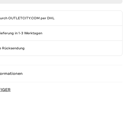
durch
OUTLETCITY.COM
per DHL
Lieferung in 1-3 Werktagen
se Rücksendung
formationen
FIGER