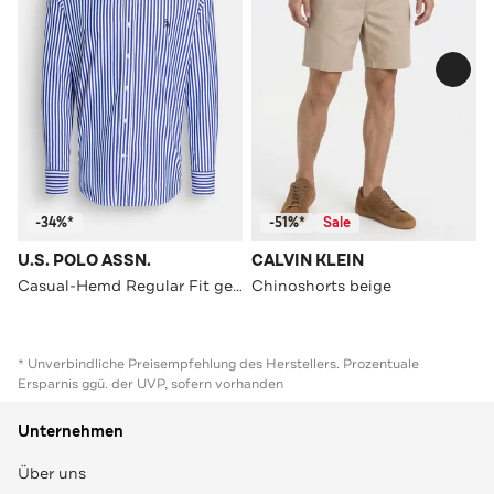
-34%*
-51%*
Sale
U.S. POLO ASSN.
CALVIN KLEIN
Casual-Hemd Regular Fit gestreift
Chinoshorts beige
* Unverbindliche Preisempfehlung des Herstellers. Prozentuale
Ersparnis ggü. der UVP, sofern vorhanden
Unternehmen
Über uns