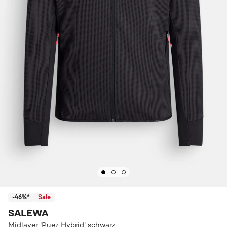
-46%*
Sale
SALEWA
Midlayer 'Puez Hybrid' schwarz