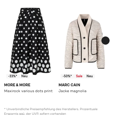
-33%*
Neu
-50%*
Sale
Neu
MORE & MORE
MARC CAIN
Maxirock various dots print
Jacke magnolia
* Unverbindliche Preisempfehlung des Herstellers. Prozentuale
Ersparnis ggü. der UVP, sofern vorhanden