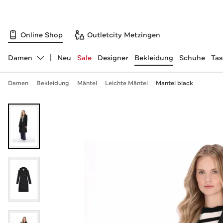
Online Shop
Outletcity Metzingen
Damen
Neu
Sale
Designer
Bekleidung
Schuhe
Ta
Abteilung ändern, ausgewählt:
Damen
Bekleidung
Mäntel
Leichte Mäntel
Mantel black