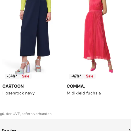
-54%*
Sale
-47%*
Sale
CARTOON
COMMA,
Hosenrock navy
Midikleid fuchsia
ggü. der UVP, sofern vorhanden