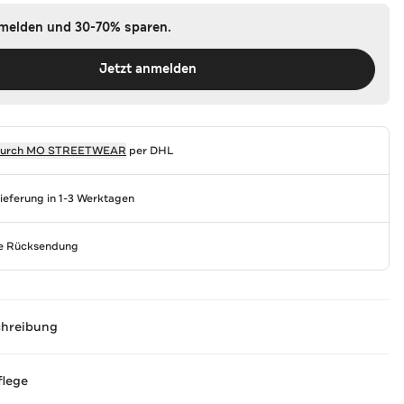
nmelden und 30-70% sparen.
Jetzt anmelden
durch
MO STREETWEAR
per DHL
Lieferung in 1-3 Werktagen
se Rücksendung
chreibung
flege