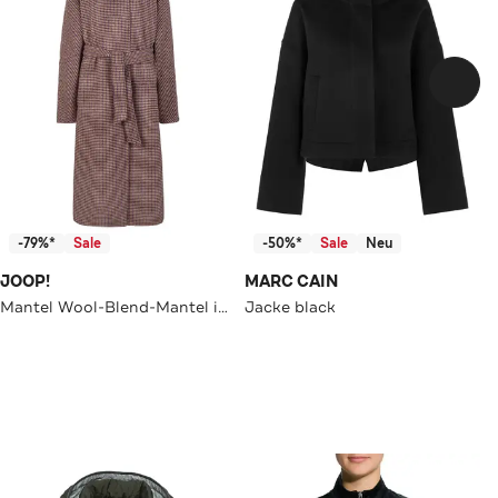
-79%*
Sale
-50%*
Sale
Neu
JOOP!
MARC CAIN
Mantel Wool-Blend-Mantel in Ecru-Lila-Braun ecru/lila
Jacke black