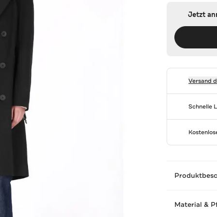
Jetzt a
Versand 
Schnelle 
Kostenlo
Produktbes
Material & P