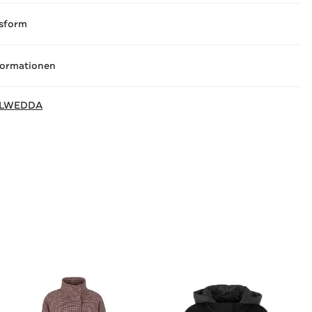
sform
formationen
LWEDDA