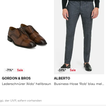
-71%*
Sale
-59%*
Sale
GORDON & BROS
ALBERTO
Lederschnürer 'Aldo' hellbraun
Business-Hose 'Rob' blau meliert
ggü. der UVP, sofern vorhanden