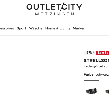
essoires
Sport
Wäsche
Home & Living
Marken
-37%*
Sale Sp
STRELLSO
Ledergürtel sc
Farbe:
schwarz