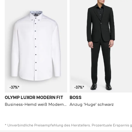
-37%*
-37%*
OLYMP LUXOR MODERN FIT
BOSS
Business-Hemd weiß Modern Fit
Anzug 'Huge' schwarz
* Unverbindliche Preisempfehlung des Herstellers. Prozentuale Ersparnis 