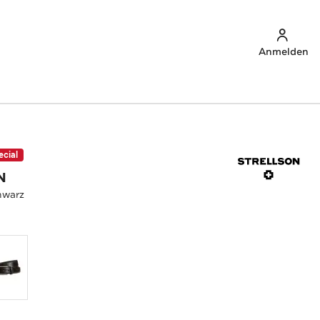
Anmelden
ecial
N
hwarz