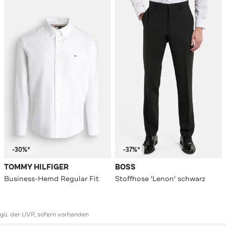
-30%*
-37%*
TOMMY HILFIGER
BOSS
Business-Hemd Regular Fit
Stoffhose 'Lenon' schwarz
ggü. der UVP, sofern vorhanden