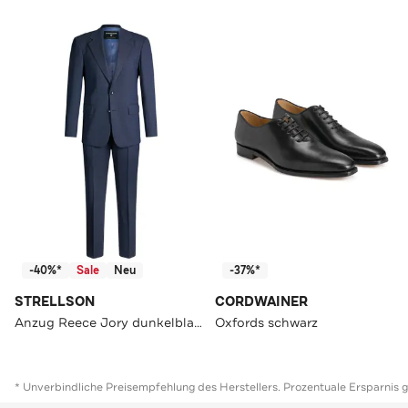
-40%*
Sale
Neu
-37%*
STRELLSON
CORDWAINER
Anzug Reece Jory dunkelblau Regular Fit
Oxfords schwarz
* Unverbindliche Preisempfehlung des Herstellers. Prozentuale Ersparnis 