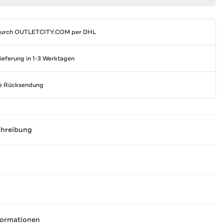
durch
OUTLETCITY.COM
per DHL
Lieferung in 1-3 Werktagen
se Rücksendung
chreibung
formationen