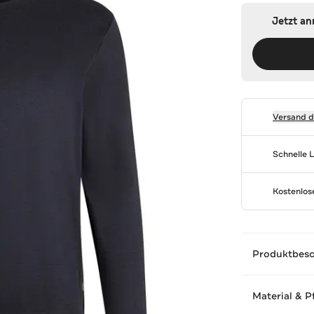
Jetzt a
Versand 
Schnelle 
Kostenlo
Produktbes
Material & P