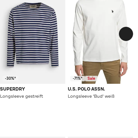
-30%*
-71%*
Sale
SUPERDRY
U.S. POLO ASSN.
Longsleeve gestreift
Longsleeve 'Bud' weiß