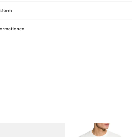
sform
formationen