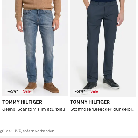
-65%*
Sale
-51%*
Sale
TOMMY HILFIGER
TOMMY HILFIGER
Jeans 'Scanton' slim azurblau
Stoffhose 'Bleecker' dunkelblau
ggü. der UVP, sofern vorhanden