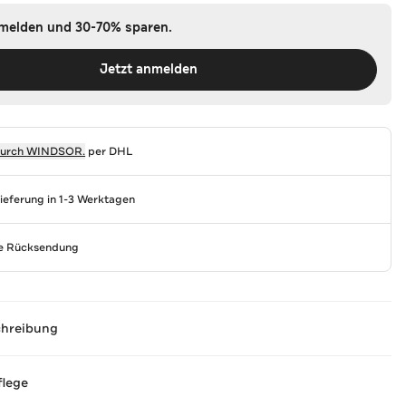
nmelden und 30-70% sparen.
Jetzt anmelden
durch
WINDSOR.
per DHL
Lieferung in 1-3 Werktagen
se Rücksendung
chreibung
flege