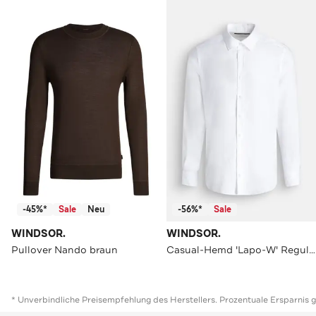
-45%*
Sale
Neu
-56%*
Sale
WINDSOR.
WINDSOR.
Pullover Nando braun
Casual-Hemd 'Lapo-W' Regular Fit
* Unverbindliche Preisempfehlung des Herstellers. Prozentuale Ersparnis 