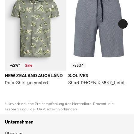
-42%*
Sale
-35%*
NEW ZEALAND AUCKLAND
S.OLIVER
Polo-Shirt gemustert
Short PHOENIX 58K7_tiefblau Tapered
* Unverbindliche Preisempfehlung des Herstellers. Prozentuale
Ersparnis ggü. der UVP, sofern vorhanden
Unternehmen
Über uns