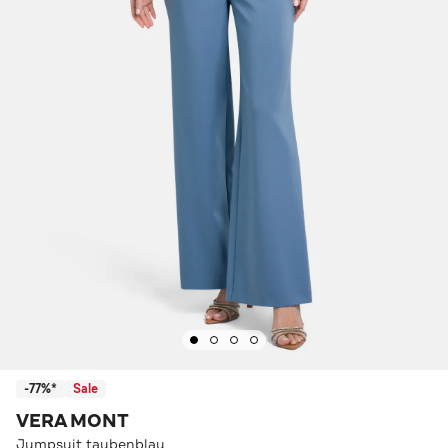
-77%*
Sale
VERA MONT
Jumpsuit taubenblau