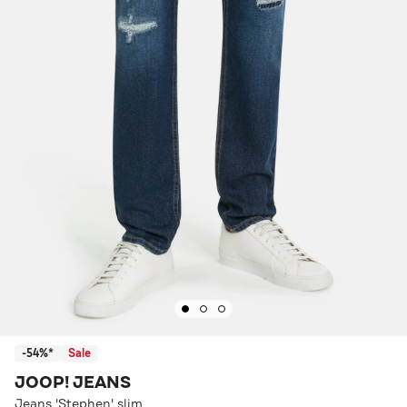
-54%*
Sale
JOOP! JEANS
Jeans 'Stephen' slim