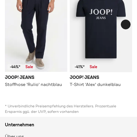
-44%*
Sale
-41%*
Sale
JOOP! JEANS
JOOP! JEANS
Stoffhose 'Rulio' nachtblau
T-Shirt 'Alex' dunkelblau
* Unverbindliche Preisempfehlung des Herstellers. Prozentuale
Ersparnis ggü. der UVP, sofern vorhanden
Unternehmen
Über uns