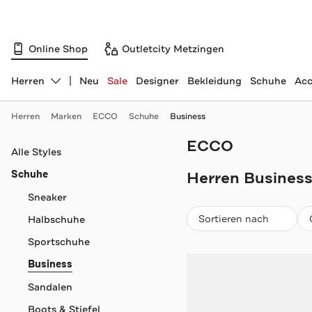
Online Shop
Outletcity Metzingen
Herren
Neu
Sale
Designer
Bekleidung
Schuhe
Acc
Abteilung ändern, ausgewählt:
Herren
Marken
ECCO
Schuhe
Business
ECCO
Navigation überspringen
Alle Styles
Schuhe
Herren Business
Sneaker
Beliebteste
Sortieren nach
Halbschuhe
Sportschuhe
Business
Sandalen
Boots & Stiefel