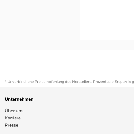
-39%*
Derbys 'Queenstown' r
Sale
Jetzt s
* Unverbindliche Preisempfehlung des Herstellers. Prozentuale Ersparnis 
Unternehmen
Über uns
Karriere
Presse