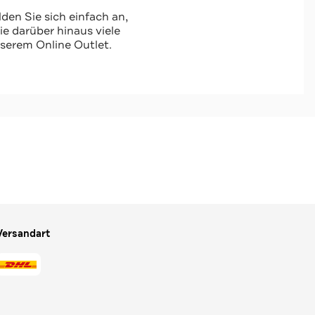
-50%*
Business-Schuhe 'Queenstown' braun
den Sie sich einfach an,
Sale
 darüber hinaus viele
serem Online Outlet.
Jetzt shoppen
Versandart