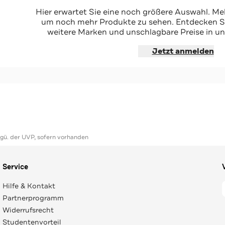
-60%*
otbraun
Business-Schuhe 'Helsinki' schwarz
Hier erwartet Sie eine noch größere Auswahl. Mel
Sale
um noch mehr Produkte zu sehen. Entdecken Sie
weitere Marken und unschlagbare Preise in un
hoppen
Jetzt shoppen
Jetzt anmelden
ggü. der UVP, sofern vorhanden
Service
Hilfe & Kontakt
Partnerprogramm
Widerrufsrecht
Studentenvorteil