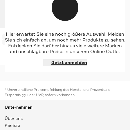
CINQUE
Hier erwartet Sie eine noch größere Auswahl. Melden
-46%*
Loafer 'Salvatore' braun
Sie sich einfach an, um noch mehr Produkte zu sehen.
Sale
Entdecken Sie darüber hinaus viele weitere Marken
und unschlagbare Preise in unserem Online Outlet.
Jetzt shoppen
Jetzt anmelden
* Unverbindliche Preisempfehlung des Herstellers. Prozentuale
Ersparnis ggü. der UVP, sofern vorhanden
Unternehmen
Über uns
Karriere