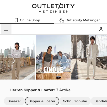
Online Shop
Outletcity Metzingen
Mein
Menü
C
Herren Slipper & Loafer:
7 Artikel
Navigation überspringen
Sneaker
Slipper & Loafer
Schnürschuhe
Sandal