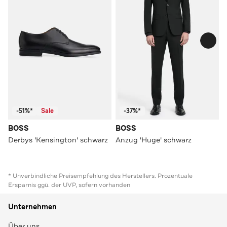
-51%*
Sale
-37%*
BOSS
BOSS
Derbys 'Kensington' schwarz
Anzug 'Huge' schwarz
* Unverbindliche Preisempfehlung des Herstellers. Prozentuale
Ersparnis ggü. der UVP, sofern vorhanden
Unternehmen
Über uns