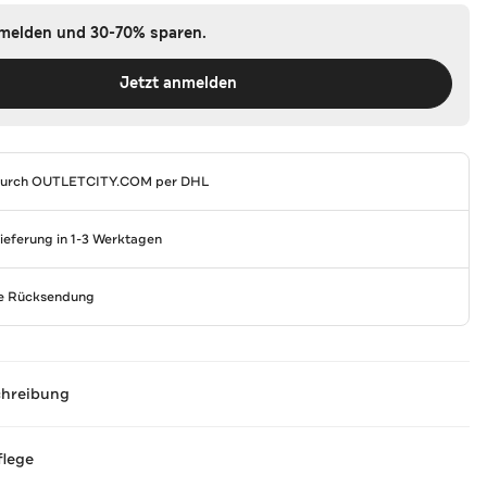
nmelden und 30-70% sparen.
Jetzt anmelden
durch
OUTLETCITY.COM
per DHL
Lieferung in 1-3 Werktagen
se Rücksendung
chreibung
flege