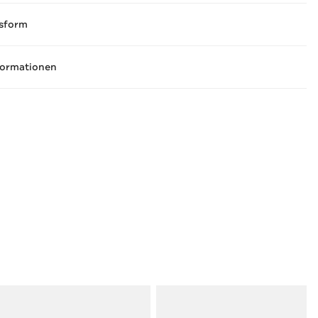
sform
formationen