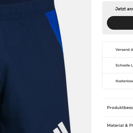
Jetzt a
Versand 
Schnelle 
Kostenlo
Produktbes
Material & P