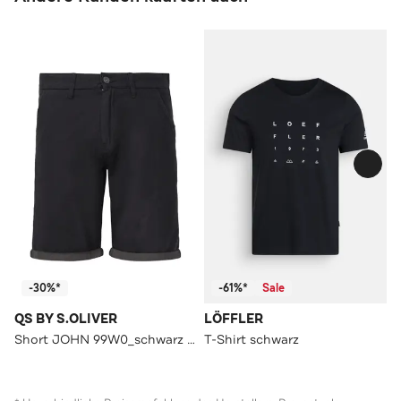
-30%*
-61%*
Sale
QS BY S.OLIVER
LÖFFLER
Short JOHN 99W0_schwarz Tapered
T-Shirt schwarz