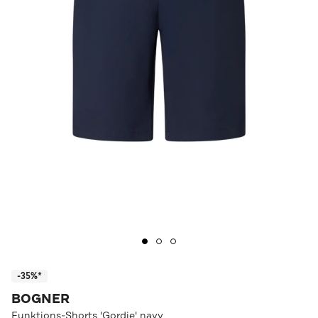
-35%*
BOGNER
Funktions-Shorts 'Gordie' navy