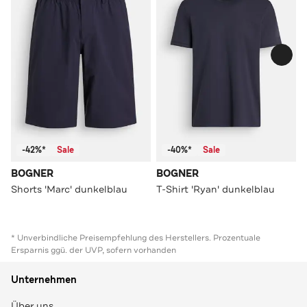
-42%*
Sale
-40%*
Sale
BOGNER
BOGNER
Shorts 'Marc' dunkelblau
T-Shirt 'Ryan' dunkelblau
* Unverbindliche Preisempfehlung des Herstellers. Prozentuale
Ersparnis ggü. der UVP, sofern vorhanden
Unternehmen
Über uns