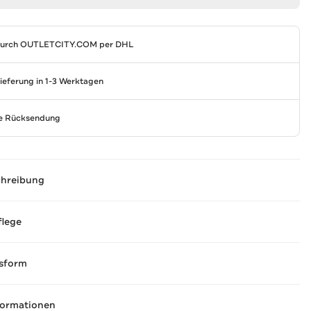
durch
OUTLETCITY.COM
per DHL
Lieferung in 1-3 Werktagen
se Rücksendung
chreibung
flege
sform
formationen