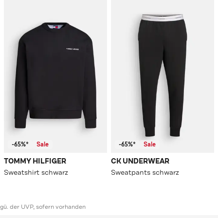
-65%*
Sale
-65%*
Sale
TOMMY HILFIGER
CK UNDERWEAR
Sweatshirt schwarz
Sweatpants schwarz
ggü. der UVP, sofern vorhanden