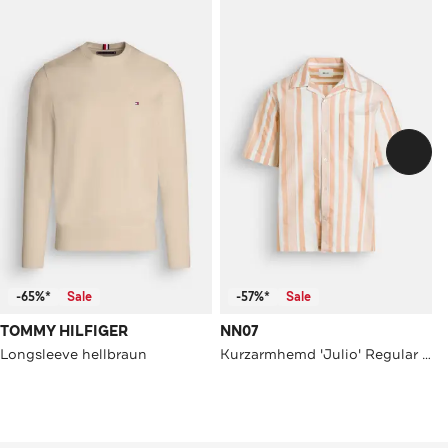
-65%*
Sale
-57%*
Sale
TOMMY HILFIGER
NN07
Longsleeve hellbraun
Kurzarmhemd 'Julio' Regular Fit