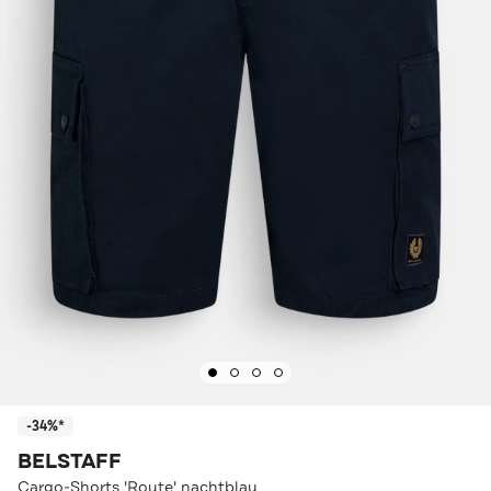
-34%*
BELSTAFF
Cargo-Shorts 'Route' nachtblau