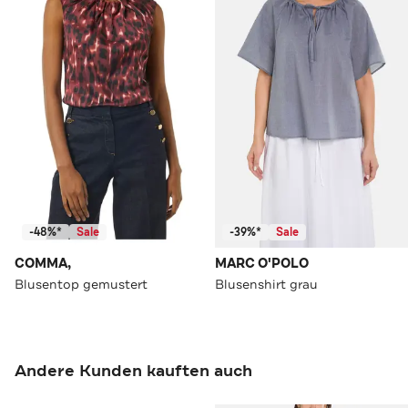
-48%*
Sale
-39%*
Sale
COMMA,
MARC O'POLO
Blusentop gemustert
Blusenshirt grau
Andere Kunden kauften auch