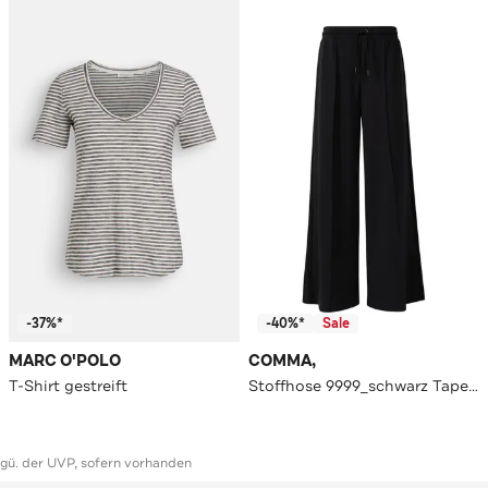
-37%*
-40%*
Sale
MARC O'POLO
COMMA,
T-Shirt gestreift
Stoffhose 9999_schwarz Tapered
ggü. der UVP, sofern vorhanden