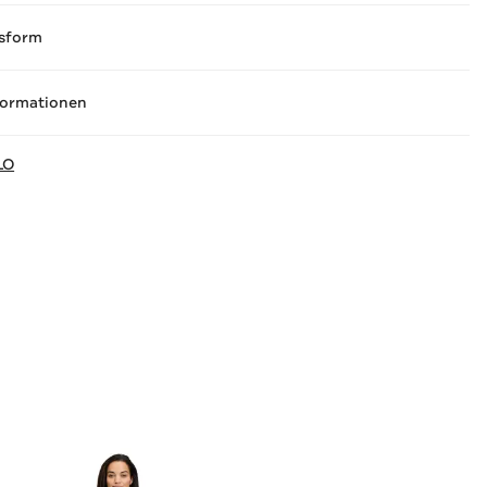
sform
formationen
LO