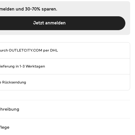
nmelden und 30-70% sparen.
Jetzt anmelden
durch
OUTLETCITY.COM
per DHL
Lieferung in 1-3 Werktagen
se Rücksendung
chreibung
flege