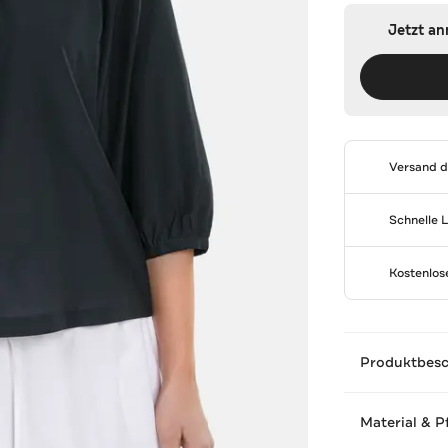
Jetzt a
Versand 
Schnelle 
Kostenlo
Produktbes
Material & P