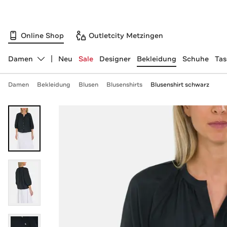
Online Shop
Outletcity Metzingen
Damen
Neu
Sale
Designer
Bekleidung
Schuhe
Ta
Abteilung ändern, ausgewählt:
Damen
Bekleidung
Blusen
Blusenshirts
Blusenshirt schwarz