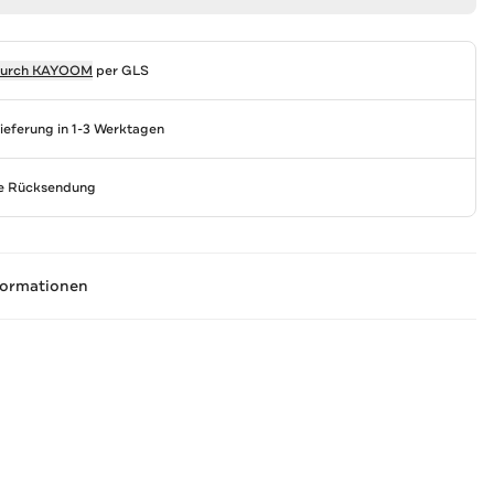
durch
KAYOOM
per GLS
Lieferung in 1-3 Werktagen
se Rücksendung
formationen