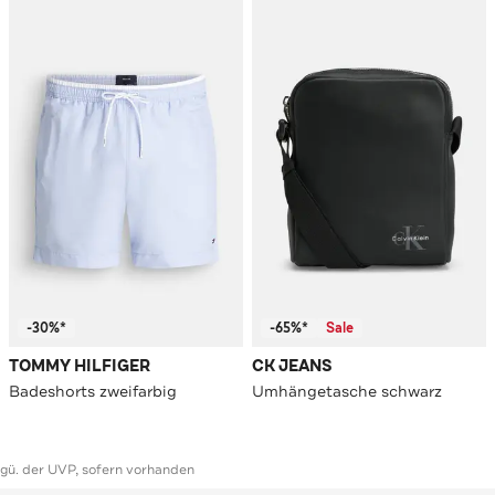
-30%*
-65%*
Sale
TOMMY HILFIGER
CK JEANS
Badeshorts zweifarbig
Umhängetasche schwarz
ggü. der UVP, sofern vorhanden