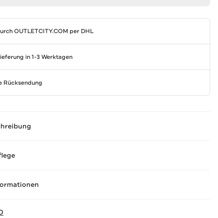
durch
OUTLETCITY.COM
per DHL
Lieferung in 1-3 Werktagen
se Rücksendung
chreibung
flege
formationen
D