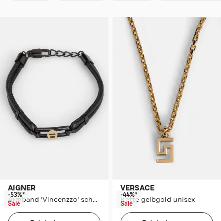
AIGNER
VERSACE
-53%*
-44%*
Armband 'Vincenzzo' schwarz
Kette gelbgold unisex
Sale
Sale