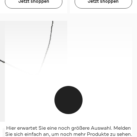
Jetzt shoppen
Jetzt shoppen
ARMANI EXCHANGE
Hier erwartet Sie eine noch größere Auswahl. Melden
-75%*
Kette khaki
Sie sich einfach an, um noch mehr Produkte zu sehen.
Sale