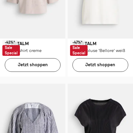
-43%*
-47%*
SPORTALM
SPORTALM
Sale
Sale
Blusenshirt creme
Seidenbluse 'Bellore' weiß
Special
Special
Jetzt shoppen
Jetzt shoppen