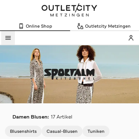
Online Shop
Outletcity Metzingen
Mein
Menü
S
Damen Blusen:
17 Artikel
Navigation überspringen
Blusenshirts
Casual-Blusen
Tuniken