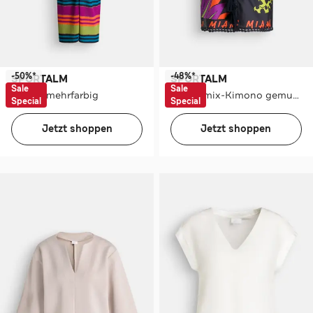
-50%*
-48%*
SPORTALM
SPORTALM
Sale
Sale
Tunika mehrfarbig
Seidenmix-Kimono gemustert
Special
Special
Jetzt shoppen
Jetzt shoppen