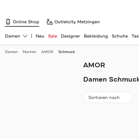
Online Shop
Outletcity Metzingen
Damen
Neu
Sale
Designer
Bekleidung
Schuhe
Ta
Abteilung ändern, ausgewählt:
Damen
Marken
AMOR
Schmuck
AMOR
Navigation überspringen
Damen Schmuck
Beliebteste
Sortieren nach