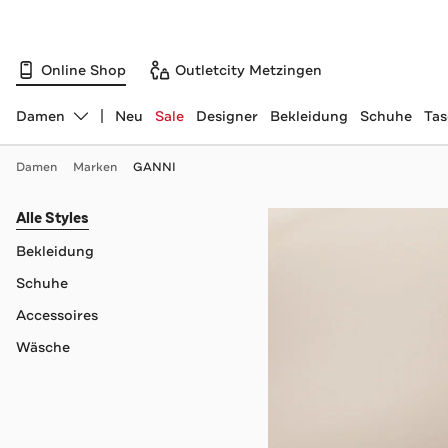
Online Shop
Outletcity Metzingen
Damen
Neu
Sale
Designer
Bekleidung
Schuhe
Ta
Abteilung ändern, ausgewählt:
Damen
Marken
GANNI
Navigation überspringen
Alle Styles
Bekleidung
Schuhe
Accessoires
Wäsche