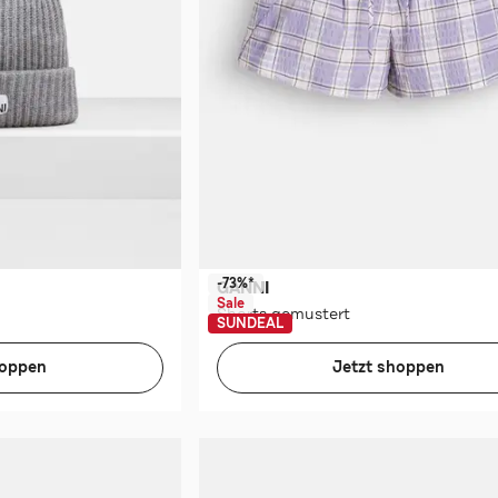
-73%*
GANNI
Sale
Shorts gemustert
SUNDEAL
hoppen
Jetzt shoppen