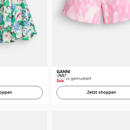
GANNI
-74%*
Shorts gemustert
Sale
hoppen
Jetzt shoppen