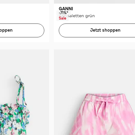
GANNI
-71%*
Sandaletten grün
Sale
hoppen
Jetzt shoppen