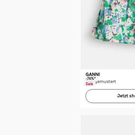
GANNI
-76%*
Top gemustert
Sale
Jetzt s