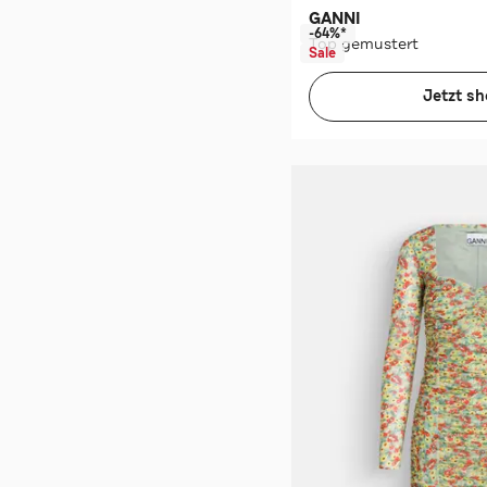
GANNI
-64%*
Top gemustert
Sale
Jetzt s