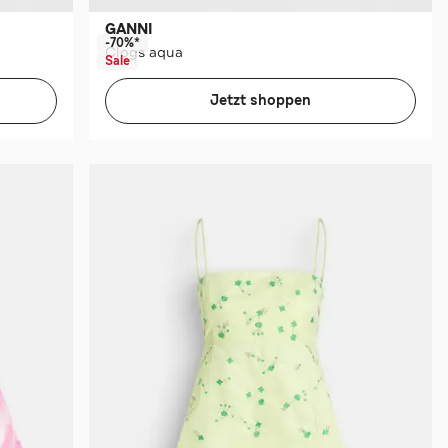
GANNI
-70%*
Clogs aqua
Sale
Jetzt shoppen