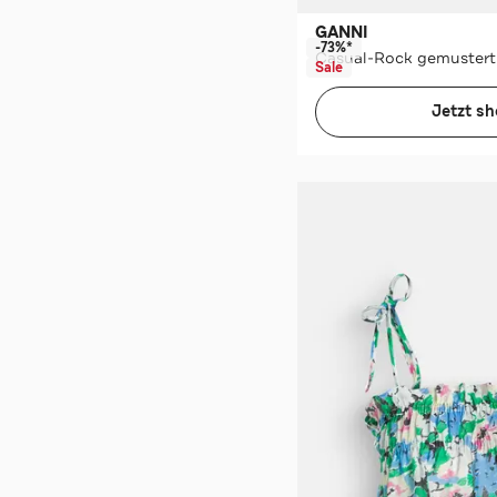
GANNI
-73%*
Casual-Rock gemustert
Sale
Jetzt s