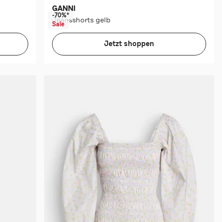
GANNI
-70%*
Jeansshorts gelb
Sale
Jetzt shoppen