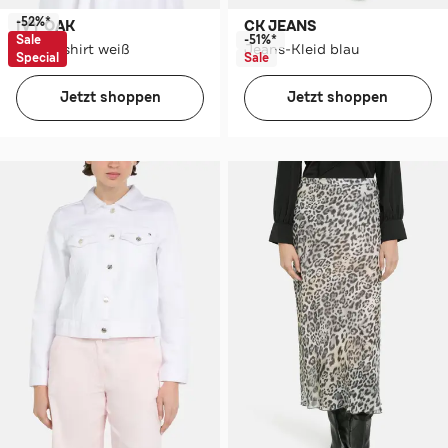
-52%*
IVY OAK
CK JEANS
Sale
-51%*
Blusenshirt weiß
Jeans-Kleid blau
Special
Sale
Jetzt shoppen
Jetzt shoppen