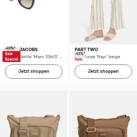
-49%*
MARC JACOBS
PART TWO
Sale
-45%*
Sonnenbrille 'Marc 336/S' aubergine
Stoffhose 'Rayi' beige
Special
Sale
Jetzt shoppen
Jetzt shoppen