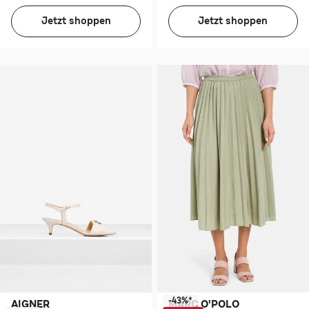
Jetzt shoppen
Jetzt shoppen
-43%*
AIGNER
MARC O'POLO