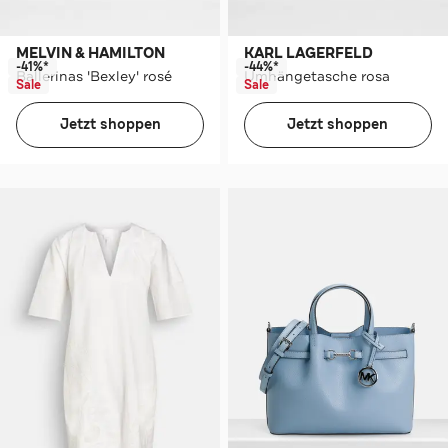
MELVIN & HAMILTON
KARL LAGERFELD
-41%*
-44%*
Ballerinas 'Bexley' rosé
Umhängetasche rosa
Sale
Sale
Jetzt shoppen
Jetzt shoppen