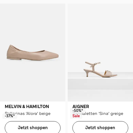
MELVIN & HAMILTON
AIGNER
-50%*
Ballerinas 'Alora' beige
Sandaletten 'Sina' greige
-37%*
Sale
Jetzt shoppen
Jetzt shoppen