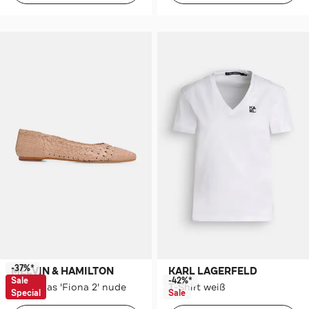
-37%*
MELVIN & HAMILTON
KARL LAGERFELD
Sale
-42%*
Ballerinas 'Fiona 2' nude
T-Shirt weiß
Special
Sale