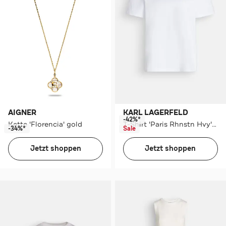
AIGNER
KARL LAGERFELD
-42%*
Kette 'Florencia' gold
T-Shirt 'Paris Rhnstn Hvy' weiß
-34%*
Sale
Jetzt shoppen
Jetzt shoppen