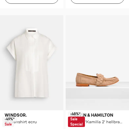
-48%*
WINDSOR.
MELVIN & HAMILTON
-49%*
Sale
Blusenshirt ecru
Slipper 'Kamilla 2' hellbraun
Sale
Special