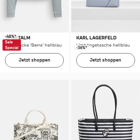
-48%*
SPORTALM
KARL LAGERFELD
Sale
Jeansjacke 'Berra' hellblau
Umhängetasche hellblau
Special
-36%*
Jetzt shoppen
Jetzt shoppen