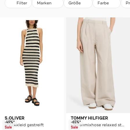
Filter
Marken
Größe
Farbe
P
S.OLIVER
TOMMY HILFIGER
-49%*
-65%*
Strickkleid gestreift
Leinenmixhose relaxed straight
Sale
Sale