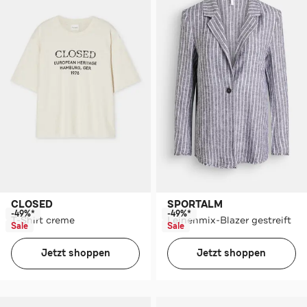
CLOSED
SPORTALM
-49%*
-49%*
T-Shirt creme
Leinenmix-Blazer gestreift
Sale
Sale
Jetzt shoppen
Jetzt shoppen