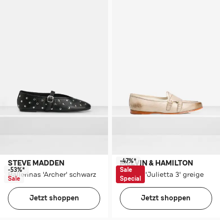
-47%*
STEVE MADDEN
MELVIN & HAMILTON
-53%*
Sale
Ballerinas 'Archer' schwarz
Slipper 'Julietta 3' greige
Sale
Special
Jetzt shoppen
Jetzt shoppen