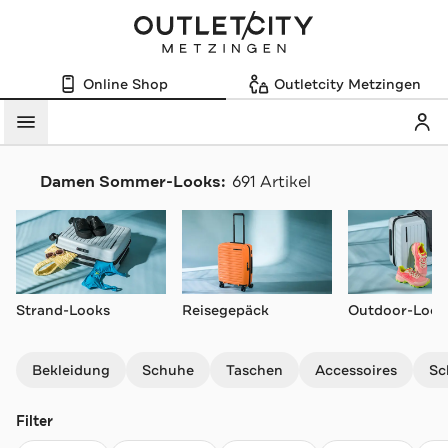
Online Shop
Outletcity Metzingen
Mein
Menü
Damen Sommer-Looks:
691 Artikel
Navigation überspringen
Strand-Looks
Reisegepäck
Outdoor-Look
Bekleidung
Schuhe
Taschen
Accessoires
Sc
Filter