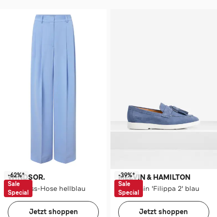
-62%*
-39%*
WINDSOR.
MELVIN & HAMILTON
Sale
Sale
Business-Hose hellblau
Mokassin 'Filippa 2' blau
Special
Special
Jetzt shoppen
Jetzt shoppen