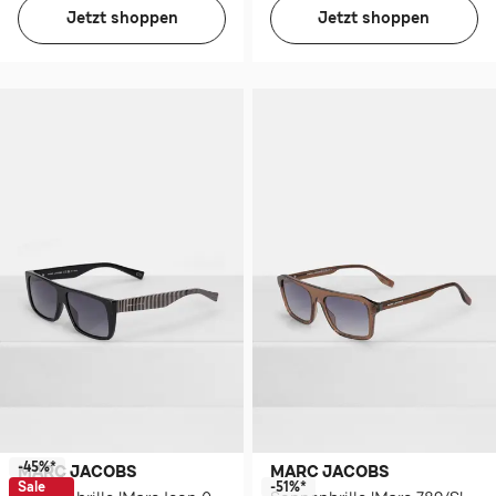
Jetzt shoppen
Jetzt shoppen
-45%*
MARC JACOBS
MARC JACOBS
Sale
-51%*