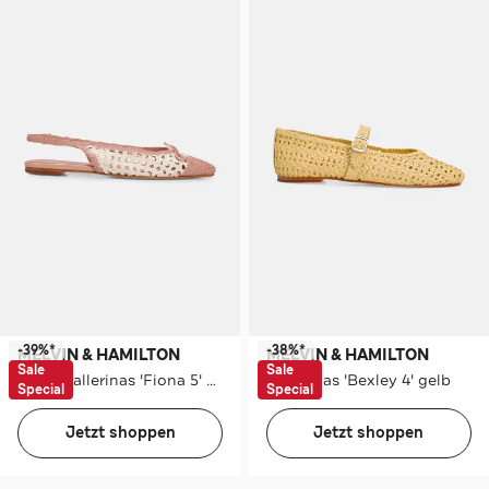
-39%*
-38%*
MELVIN & HAMILTON
MELVIN & HAMILTON
Sale
Sale
Sling-Ballerinas 'Fiona 5' mehrfarbig
Ballerinas 'Bexley 4' gelb
Special
Special
Jetzt shoppen
Jetzt shoppen