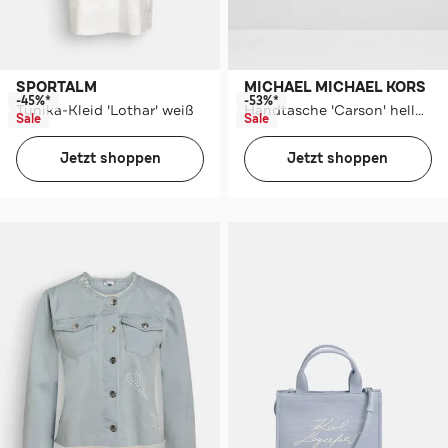
SPORTALM
MICHAEL MICHAEL KORS
-45%*
-53%*
Tunika-Kleid 'Lothar' weiß
Handtasche 'Carson' hellblau
Sale
Sale
Jetzt shoppen
Jetzt shoppen