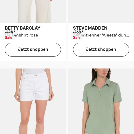
BETTY BARCLAY
STEVE MADDEN
-44%*
-46%*
Blusenshirt rosé
Zehentrenner 'Aleeza' dunkelsilber
Sale
Sale
Jetzt shoppen
Jetzt shoppen