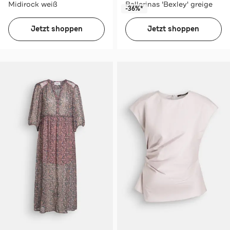
Midirock weiß
Ballerinas 'Bexley' greige
-36%*
Jetzt shoppen
Jetzt shoppen