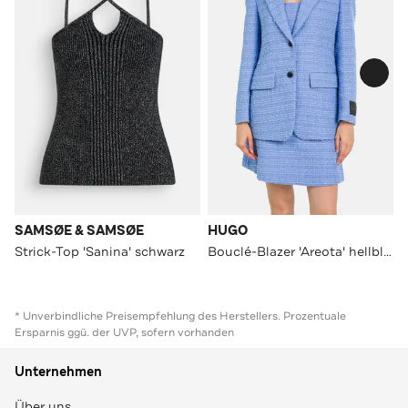
SAMSØE & SAMSØE
HUGO
Strick-Top 'Sanina' schwarz
Bouclé-Blazer 'Areota' hellblau
* Unverbindliche Preisempfehlung des Herstellers. Prozentuale
Ersparnis ggü. der UVP, sofern vorhanden
Unternehmen
Über uns