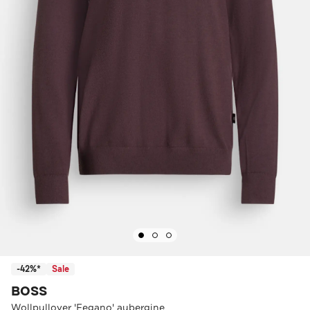
-42%*
Sale
BOSS
Wollpullover 'Fegano' aubergine