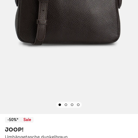
-50%*
Sale
JOOP!
Umhängetasche dunkelbraun